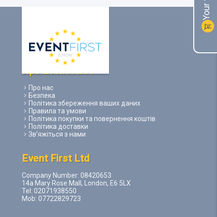
shopping_cart
Про Event First
Про нас
Безпека
Політика збереження ваших даних
Правила та умови
Політика покупки та повернення коштів
Політика доставки
Зв’яжіться з нами
Event First Ltd
Company Number: 08420653
14a Mary Rose Mall, London, E6 5LX
Tel: 02071938550
Mob: 07722829723