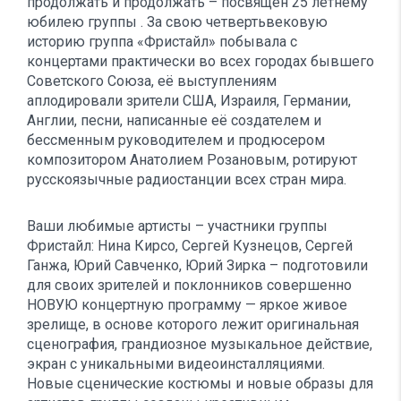
продолжать и продолжать – посвящен 25 летнему
юбилею группы . За свою четвертьвековую
историю группа «Фристайл» побывала с
концертами практически во всех городах бывшего
Советского Союза, её выступлениям
аплодировали зрители США, Израиля, Германии,
Англии, песни, написанные её создателем и
бессменным руководителем и продюсером
композитором Анатолием Розановым, ротируют
русскоязычные радиостанции всех стран мира.
Ваши любимые артисты – участники группы
Фристайл: Нина Кирсо, Сергей Кузнецов, Сергей
Ганжа, Юрий Савченко, Юрий Зирка – подготовили
для своих зрителей и поклонников совершенно
НОВУЮ концертную программу — яркое живое
зрелище, в основе которого лежит оригинальная
сценография, грандиозное музыкальное действие,
экран с уникальными видеоинсталляциями.
Новые сценические костюмы и новые образы для