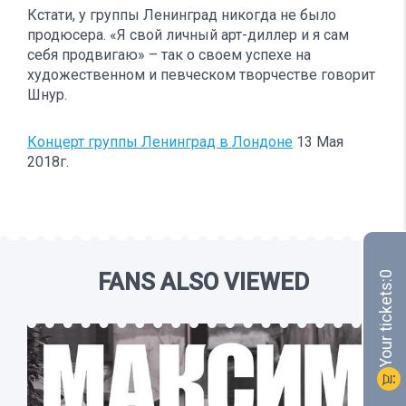
Кстати, у группы Ленинград никогда не было
продюсера. «Я свой личный арт-диллер и я сам
себя продвигаю» – так о своем успехе на
художественном и певческом творчестве говорит
Шнур.
Концерт группы Ленинград в Лондоне
13 Мая
2018г.
FANS ALSO VIEWED
0
Your tickets:
shopping_cart