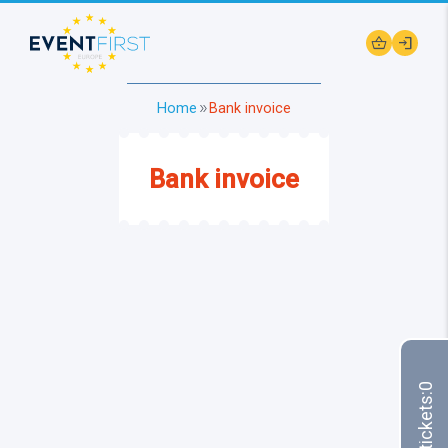
shopping_basket
login
Home
Bank invoice
double_arrow
Bank invoice
0
Your tickets: