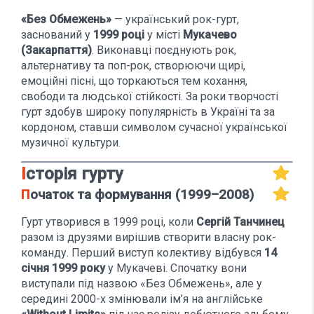
«Без Обмежень»
— український рок-гурт,
заснований у
1999 році
у місті
Мукачево
(Закарпаття)
. Виконавці поєднують рок,
альтернативу та поп-рок, створюючи щирі,
емоційні пісні, що торкаються тем кохання,
свободи та людської стійкості. За роки творчості
гурт здобув широку популярність в Україні та за
кордоном, ставши символом сучасної української
музичної культури.
Історія гурту
Початок та формування (1999–2008)
Гурт утворився в 1999 році, коли
Сергій Танчинец
разом із друзями вирішив створити власну рок-
команду. Перший виступ колективу відбувся
14
січня 1999 року
у Мукачеві. Спочатку вони
виступали під назвою «Без Обмежень», але у
середині 2000-х змінювали ім’я на англійське