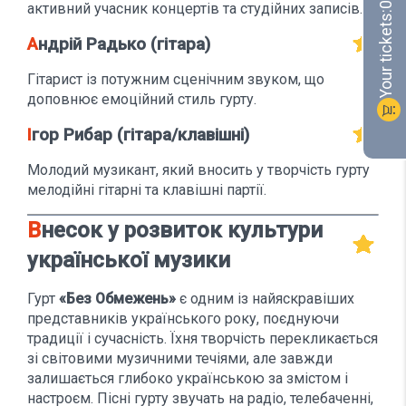
активний учасник концертів та студійних записів.
0
Your tickets:
Андрій Радько (гітара)
Гітарист із потужним сценічним звуком, що
доповнює емоційний стиль гурту.
shopping_cart
Ігор Рибар (гітара/клавішні)
Молодий музикант, який вносить у творчість гурту
мелодійні гітарні та клавішні партії.
Внесок у розвиток культури
української музики
Гурт
«Без Обмежень»
є одним із найяскравіших
представників українського року, поєднуючи
традиції і сучасність. Їхня творчість перекликається
зі світовими музичними течіями, але завжди
залишається глибоко українською за змістом і
настроєм. Пісні гурту звучать на радіо, телебаченні,