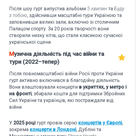
Після шоу гурт випустив альбоми
5 хвилин
та
Буду
з тобою
, здійснивши масштабні тури Україною та
заповнивши великі зали, включно зі столичним
Палацом спорту. За 20 років творчості вони
створили низку хітів, що стали класикою сучасної
української сцени.
Музична діяльність під час війни та
тури (2022–тепер)
Після повномасштабної війни Росії проти України
гурт активно включився в благодійну діяльність.
Вони влаштовували концерти
в укриттях, у метро і
на фронті
, збирали кошти для підтримки Збройних
Сил України та українців, які постраждали від
війни.
У
2025 році
гурт провів серію
концертів у Європі
,
зокрема
концерти в Лондоні
, Дубліні та