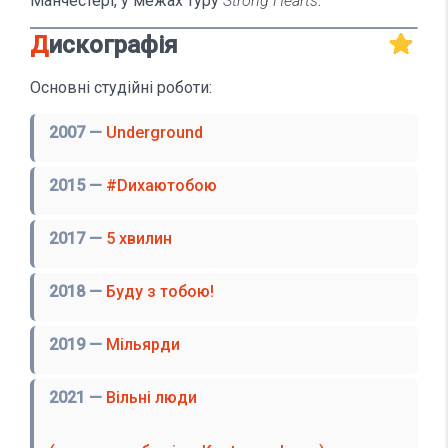
Манчестері, у межах туру
Strong Hearts
.
Дискографія
Основні студійні роботи:
2007 —
Underground
2015 —
#Dихаютобою
2017 —
5 хвилин
2018 —
Буду з тобою!
2019 —
Мільярди
2021 —
Вільні люди