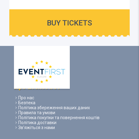
BUY TICKETS
Про Event First
Про нас
Безпека
Політика збереження ваших даних
Правила та умови
Політика покупки та повернення коштів
Політика доставки
Зв’яжіться з нами