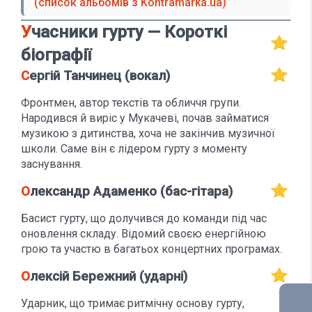
(список альбомів з Kontramarka.ua)
Учасники гурту — Короткі
біографії
Сергій Танчинец (вокал)
Фронтмен, автор текстів та обличчя групи.
Народився й виріс у Мукачеві, почав займатися
музикою з дитинства, хоча не закінчив музичної
школи. Саме він є лідером гурту з моменту
заснування.
Олександр Адаменко (бас-гітара)
Басист гурту, що долучився до команди під час
оновлення складу. Відомий своєю енергійною
грою та участю в багатьох концертних програмах.
Олексій Бережний (ударні)
Ударник, що тримає ритмічну основу гурту,