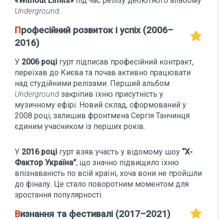
«Without Limits»
під час релізу дебютного альбому
Underground
.
Професійний розвиток і успіх (2006–
2016)
У
2006 році
гурт підписав професійний контракт,
переїхав до Києва та почав активно працювати
над студійними релізами. Перший альбом
Underground
закріпив їхню присутність у
музичному ефірі. Новий склад, сформований у
2008 році, залишив фронтмена Сергія Танчинця
єдиним учасником із перших років.
У
2016 році
гурт взяв участь у відомому шоу
“Х-
Фактор Україна”
, що значно підвищило їхню
впізнаваність по всій країні, хоча вони не пройшли
до фіналу. Це стало поворотним моментом для
зростання популярності.
Визнання та фестивалі (2017–2021)