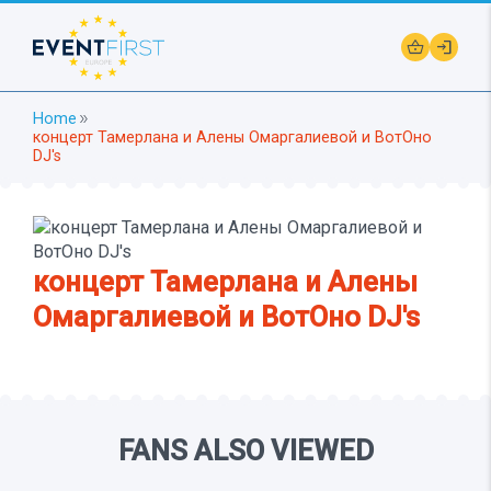
shopping_basket
login
Home
double_arrow
концерт Тамерлана и Алены Омаргалиевой и ВотОно
DJ's
концерт Тамерлана и Алены
Омаргалиевой и ВотОно DJ's
FANS ALSO VIEWED